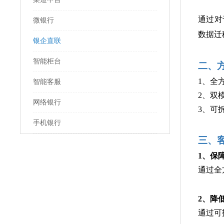
通过对
微银行
数据迁
银企直联
智能柜台
二、
1、全
智能客服
2、双
网络银行
3、可
手机银行
三、
1、保
通过全
2、降
通过可