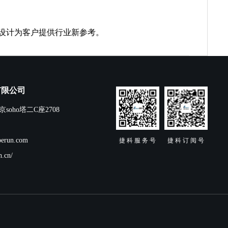
设计为客户提供行业新参考。
有限公司
oho塔二C座2708
erun.com
捷 科 服 务 号
捷 科 订 阅 号
.cn/