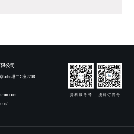
有限公司
oho塔二C座2708
erun.com
捷 科 服 务 号
捷 科 订 阅 号
.cn/